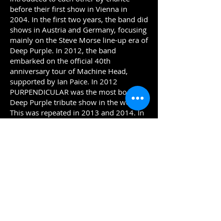
before their first show in Vienna in
2004. In the first two years, the band did
shows in Austria and Germany, focusing
mainly on the Steve Morse line-up era of
Deep Purple. In 2012, the band
embarked on the official 40th
anniversary tour of Machine Head,
supported by Ian Paice. In 2012
PURPENDICULAR was the most booked
Deep Purple tribute show in the world.
This was repeated in 2013 and 2014. In
August 2015 PURPENDICULAR released
their debut album "tHis is the tHing#1".
2016 saw another collaboration with Ian
Paice for PURPENDICULAR. This tour
was by far the most successful and
earned rave reviews from the media. Ian
Paice himself said, "I have to seriously
thank my friends in Purpendicular, they
are a fine band of very talented
musicians who give me the chance to